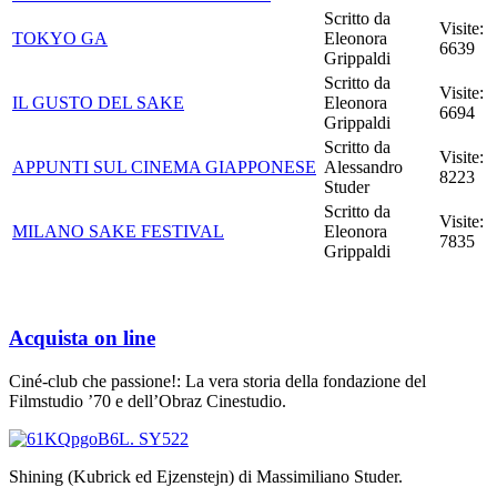
Scritto da
Visite:
TOKYO GA
Eleonora
6639
Grippaldi
Scritto da
Visite:
IL GUSTO DEL SAKE
Eleonora
6694
Grippaldi
Scritto da
Visite:
APPUNTI SUL CINEMA GIAPPONESE
Alessandro
8223
Studer
Scritto da
Visite:
MILANO SAKE FESTIVAL
Eleonora
7835
Grippaldi
Acquista on line
Ciné-club che passione!: La vera storia della fondazione del
Filmstudio ’70 e dell’Obraz Cinestudio.
Shining (Kubrick ed Ejzenstejn) di Massimiliano Studer.