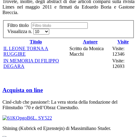
Trovete, inoltre, degli abstract di due articoli comparsi sulla rivista
Limes nel maggio 2011 e firmati da Edoardo Boria e Gastone
Breccia.
Filtro titolo
Visualizza n.
Titolo
Autore
Visite
IL LEONE TORNA A
Scritto da Monica
Visite:
RUGGIRE
Macchi
12346
IN MEMORIA DI FILIPPO
Visite:
DEGARA
12693
Acquista on line
Ciné-club che passione!: La vera storia della fondazione del
Filmstudio ’70 e dell’Obraz Cinestudio.
Shining (Kubrick ed Ejzenstejn) di Massimiliano Studer.